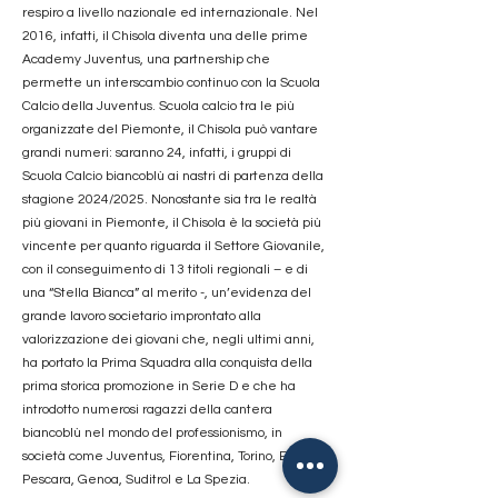
respiro a livello nazionale ed internazionale. Nel
2016, infatti, il Chisola diventa una delle prime
Academy Juventus, una partnership che
permette un interscambio continuo con la Scuola
Calcio della Juventus. Scuola calcio tra le più
organizzate del Piemonte, il Chisola può vantare
grandi numeri: saranno 24, infatti, i gruppi di
Scuola Calcio biancoblù ai nastri di partenza della
stagione 2024/2025. Nonostante sia tra le realtà
più giovani in Piemonte, il Chisola è la società più
vincente per quanto riguarda il Settore Giovanile,
con il conseguimento di 13 titoli regionali – e di
una “Stella Bianca” al merito -, un’evidenza del
grande lavoro societario improntato alla
valorizzazione dei giovani che, negli ultimi anni,
ha portato la Prima Squadra alla conquista della
prima storica promozione in Serie D e che ha
introdotto numerosi ragazzi della cantera
biancoblù nel mondo del professionismo, in
società come Juventus, Fiorentina, Torino, Empoli,
Pescara, Genoa, Suditrol e La Spezia.