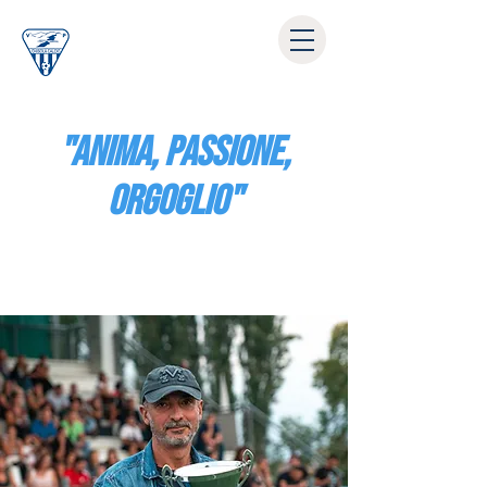
"anima, passione,
orgoglio"
Start Now