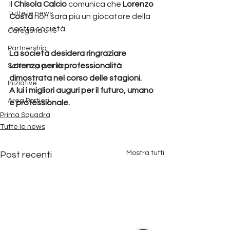
Il 
Chisola Calcio
 comunica che 
Lorenzo 
Tutte le news
Costa 
non sarà più un giocatore della 
nostra società.
Categoria U15
Partnership
La società desidera ringraziare 
Lorenzo per la professionalità 
Settore giovanile
dimostrata nel corso delle stagioni.
Iniziative
A lui i migliori auguri per il futuro, umano 
Area Portieri
e professionale.
Prima Squadra
Tutte le news
Mostra tutti
Post recenti