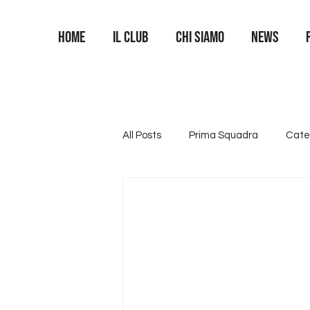
Home
Il Club
Chi siamo
News
All Posts
Prima Squadra
Cate
Categoria U16
Categoria U1
Area Portieri