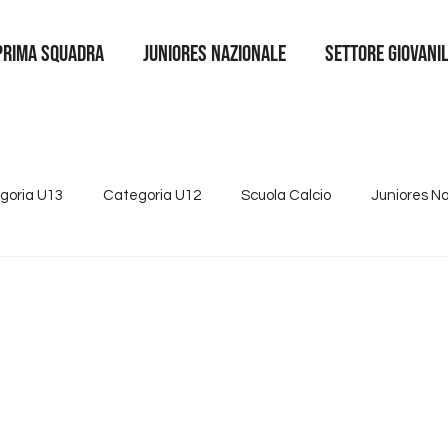
Prima squadra
juniores nazionale
SETTORE GIOVANI
goria U13
Categoria U12
Scuola Calcio
Juniores N
4
Tutte le news
Categoria U15
Partnership
Se