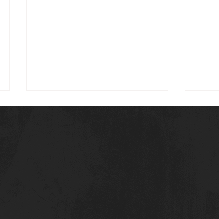
Salem Bannani in
Defi
prestito al Südtirol: un
dell
altro talento del Chisola