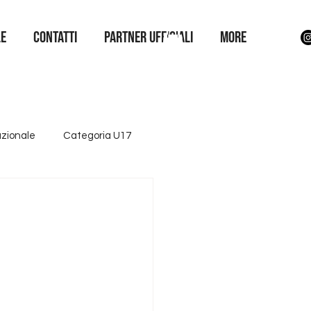
LE
Contatti
Partner Ufficiali
More
azionale
Categoria U17
ttore giovanile
Iniziative