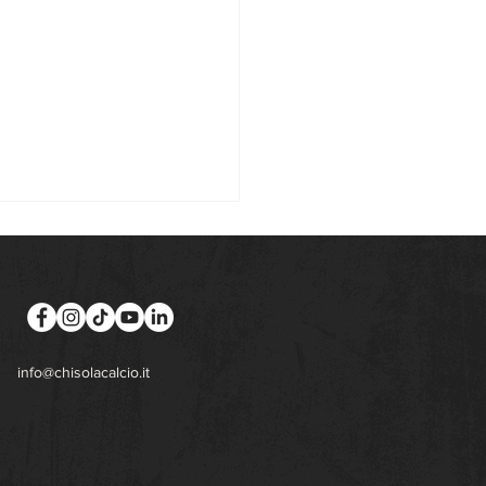
info@chisolacalcio.it
nito l'organigramma
a Prima Squadra