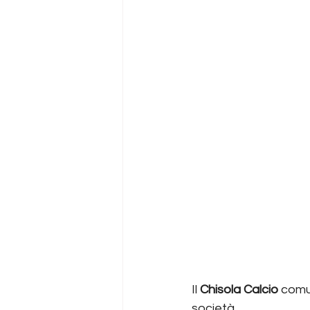
Il 
Chisola
Calcio
 comu
società.