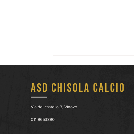
ASD Chisola Calcio
Via del castello 3, Vinovo
Definiti i Gironi di Serie D:
011 9653890
le avversarie del Chisola