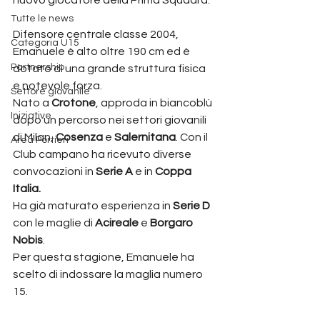
Tutte le news
Difensore centrale classe 2004, 
Categoria U15
Emanuele è alto oltre 190 cm ed è 
Partnership
dotato di una grande struttura fisica 
e notevole forza.
Settore giovanile
Nato a 
Crotone
, approda in biancoblù 
Iniziative
dopo un percorso nei settori giovanili 
di Milan, 
Cosenza
 e 
Salernitana
. Con il 
Area Portieri
Club campano ha ricevuto diverse 
convocazioni in 
Serie A
 e in 
Coppa 
Italia.
Ha già maturato esperienza in 
Serie D
con le maglie di 
Acireale
 e 
Borgaro 
Nobis
. 
Per questa stagione, Emanuele ha 
scelto di indossare la maglia numero 
15.