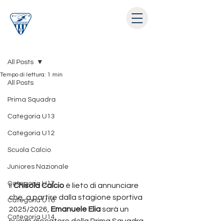
Post
All Posts
Tempo di lettura: 1 min
All Posts
Prima Squadra
Categoria U13
Categoria U12
Scuola Calcio
Juniores Nazionale
Categoria U17
Il 
Chisola Calcio
 è lieto di annunciare 
che, a partire dalla stagione sportiva 
Categoria U16
2025/2026, 
Emanuele Elia 
sarà un 
Categoria U14
nuovo giocatore della Prima Squadra.