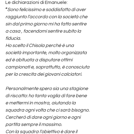
Le dichiarazioni di Emanuele:
“
Sono felicissimo e soddisfatto di aver 
raggiunto l’accordo con la società che 
sin dal primo giorno mi ha fatto sentire 
a casa , facendomi sentire subito la 
fiducia.
Ho scelto il Chisola perché è una 
società importante, molto organizzata 
ed è abituata a disputare ottimi 
campionati e, soprattutto, è conosciuta 
per la crescita dei giovani calciatori.
Personalmente spero sia una stagione 
di riscatto: ho tanta voglia di fare bene 
e mettermi in mostra, aiutando la 
squadra ogni volta che ci sarà bisogno. 
Cercherò di dare ogni giorno e ogni 
partita sempre il massimo.
Con la squadra l’obiettivo è dare il 