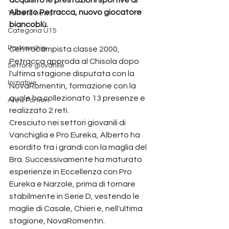
Alberto Petracca, nuovo giocatore 
Tutte le news
biancoblù.
Categoria U15
Partnership
Centrocampista classe 2000, 
Petracca approda al Chisola dopo 
Settore giovanile
l'ultima stagione disputata con la 
Iniziative
NovaRomentin, formazione con la 
quale ha collezionato 13 presenze e 
Area Portieri
realizzato 2 reti.
Cresciuto nei settori giovanili di 
Vanchiglia e Pro Eureka, Alberto ha 
esordito tra i grandi con la maglia del 
Bra. Successivamente ha maturato 
esperienze in Eccellenza con Pro 
Eureka e Narzole, prima di tornare 
stabilmente in Serie D, vestendo le 
maglie di Casale, Chieri e, nell'ultima 
stagione, NovaRomentin.